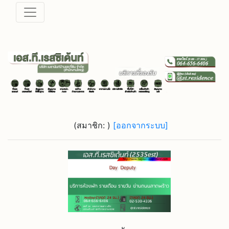
(สมาชิก:
)
[ออกจากระบบ]