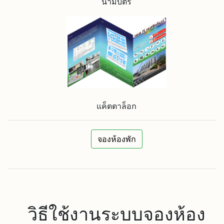
นามบัตร
แค็ตตาล็อก
จองห้องพัก
วิธีใช้งานระบบจองห้อง