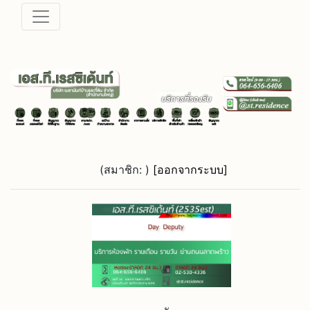
(สมาชิก:
)
[ออกจากระบบ]