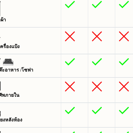
้อผ้า
ครื่องแป้ง
ต๊ะอาหาร /โซฟา
ศัพภายใน
ียงหลังห้อง