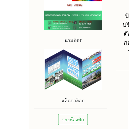
ป
บร
ต
นามบัตร
กด
แค็ตตาล็อก
จองห้องพัก