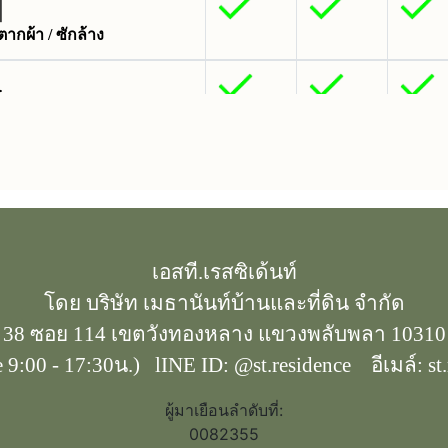
ากผ้า / ซักล้าง
ลมเพดาน
่องปรับอากาศ
300 /
300 /
300 / เ
เดือน
เดือน
เอสที.เรสซิเด้นท์
น
โดย บริษัท เมธานันท์บ้านและที่ดิน จำกัด
38 ซอย 114 เขตวังทองหลาง แขวงพลับพลา 10310
e 9:00 - 17:30น.) lINE ID: @st.residence อีเมล์: st
ผู้มาเยือนลำดับที่:
0082355
าณทีวีพื้นฐาน