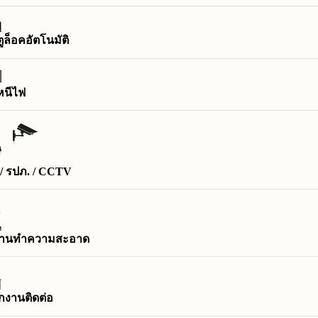
ูล็อคอัตโนมัติ
หนีไฟ
/ รปภ. / CCTV
บ้านทำความสะอาด
กงานติดต่อ