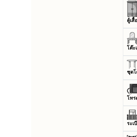
ตู้เสื
โต๊ะเ
ชุดโ
โทร
ระเบ