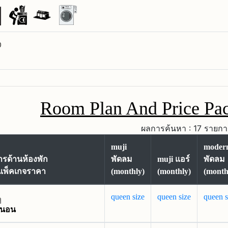
Room Plan And Price Pa
ผลการค้นหา : 17 รายกา
muji
moder
ารด้านห้องพัก
พัดลม
muji แอร์
พัดลม
แพ็คเกจราคา
(monthly)
(monthly)
(month
queen size
queen size
queen s
งนอน