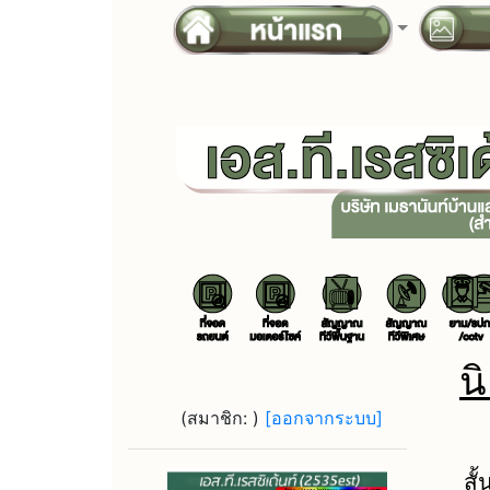
น
(สมาชิก:
)
[ออกจากระบบ]
เ
สั