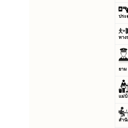
ประต
ทาง
ยาม 
แม่
สำนั