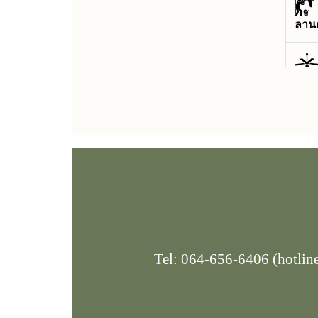
ลานต
พัด
เครื
ตู้เย็
ทีวี
Tel: 064-656-6406 (hotlin
สัญญ